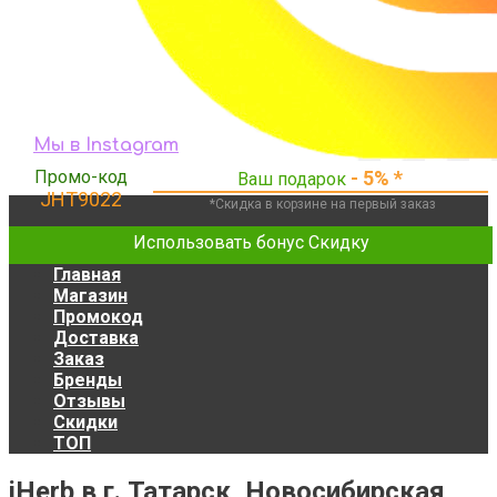
Мы в Instagram
Промо-код
- 5% *
Ваш подарок
JHT9022
*Скидка в корзине на первый заказ
Использовать бонус Скидку
Главная
Магазин
Промокод
Доставка
Заказ
Бренды
Отзывы
Скидки
ТОП
iHerb в г. Татарск, Новосибирская