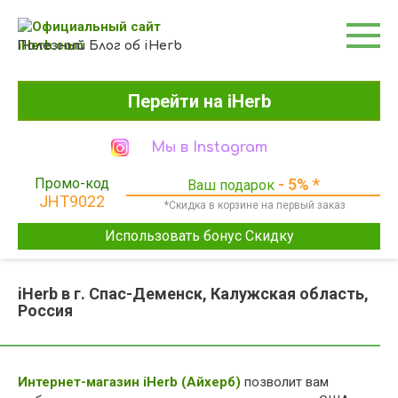
Перейти
к
контенту
Полезный Блог об iHerb
Перейти на iHerb
Мы в Instagram
Промо-код
- 5% *
Ваш подарок
JHT9022
*Скидка в корзине на первый заказ
Использовать бонус Скидку
iHerb в г. Спас-Деменск, Калужская область,
Россия
Интернет-магазин iHerb (Айхерб)
позволит вам