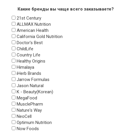
Какие бренды вы чаще всего заказываете?
21st Century
ALLMAX Nutrition
American Health
California Gold Nutrition
Doctor's Best
ChildLife
Country Life
Healthy Origins
Himalaya
iHerb Brands
Jarrow Formulas
Jason Natural
K - Beauty(Korean)
MegaFood
MusclePharm
Nature's Way
NeoCell
Optimum Nutrition
Now Foods