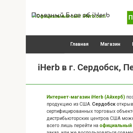
Перейти
к
Полезный Блог об iHerb
П
контенту
Главная
Магазин
iHerb в г. Сердобск, 
Интернет-магазин iHerb (Айхерб)
поз
продукцию из США.
Сердобск
открыв
сертифицированных торговых объекто
дистрибьюторских центров США можно
всего лишь перейти на
официальный 
заказ, или же воспользоваться совме