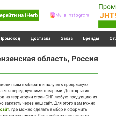
Пром
JHT
ерейти на iHerb
Мы в Instagram
Промокод
Доставка
Заказ
Бренды
От
Пензенская область, Россия
волит вам выбирать и получать прекрасную
ается перед лучшими товарами. До открытия
в на территории стран СНГ любую продукцию из
 заказать через наш сайт. Для этого вам нужно
сайт
, где можно сделать выбор и оформить
стными закупками. Для удобства все цены на