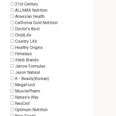
21st Century
ALLMAX Nutrition
American Health
California Gold Nutrition
Doctor's Best
ChildLife
Country Life
Healthy Origins
Himalaya
iHerb Brands
Jarrow Formulas
Jason Natural
K - Beauty(Korean)
MegaFood
MusclePharm
Nature's Way
NeoCell
Optimum Nutrition
Now Foods