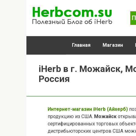
Перейти
к
П
контенту
Полезный Блог об iHerb
Главная
Магазин
iHerb в г. Можайск, М
Россия
Интернет-магазин iHerb (Айхерб)
поз
продукцию из США.
Можайск
открыва
сертифицированных торговых объекто
дистрибьюторских центров США можно