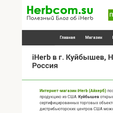
Перейти
к
П
контенту
Полезный Блог об iHerb
Главная
Магазин
iHerb в г. Куйбышев, 
Россия
Интернет-магазин iHerb (Айхерб)
поз
продукцию из США.
Куйбышев
открыв
сертифицированных торговых объекто
дистрибьюторских центров США можно