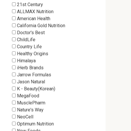
21st Century
ALLMAX Nutrition
American Health
California Gold Nutrition
Doctor's Best
ChildLife
Country Life
Healthy Origins
Himalaya
iHerb Brands
Jarrow Formulas
Jason Natural
K - Beauty(Korean)
MegaFood
MusclePharm
Nature's Way
NeoCell
Optimum Nutrition
Now Foods