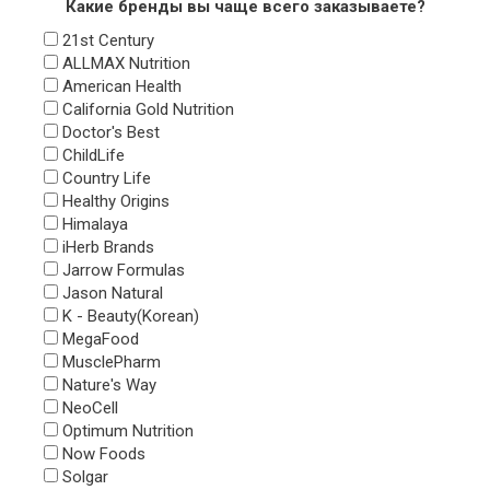
Какие бренды вы чаще всего заказываете?
21st Century
ALLMAX Nutrition
American Health
California Gold Nutrition
Doctor's Best
ChildLife
Country Life
Healthy Origins
Himalaya
iHerb Brands
Jarrow Formulas
Jason Natural
K - Beauty(Korean)
MegaFood
MusclePharm
Nature's Way
NeoCell
Optimum Nutrition
Now Foods
Solgar