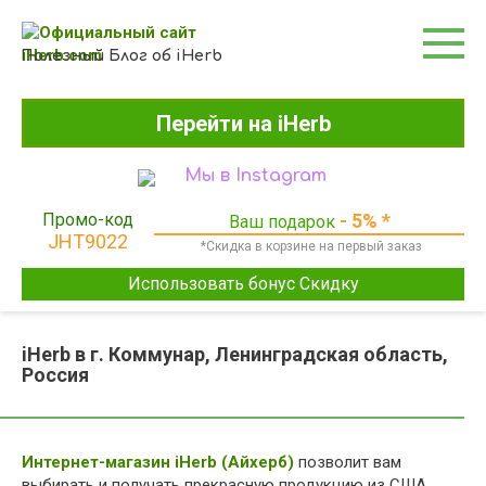
Перейти
к
контенту
Полезный Блог об iHerb
Перейти на iHerb
Мы в Instagram
Промо-код
- 5% *
Ваш подарок
JHT9022
*Скидка в корзине на первый заказ
Использовать бонус Скидку
iHerb в г. Коммунар, Ленинградская область,
Россия
Интернет-магазин iHerb (Айхерб)
позволит вам
выбирать и получать прекрасную продукцию из США.